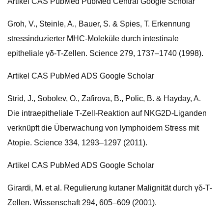
Artikel CAS PubMed PubMed Central Google Scholar
Groh, V., Steinle, A., Bauer, S. & Spies, T. Erkennung
stressinduzierter MHC-Moleküle durch intestinale
epitheliale γδ-T-Zellen. Science 279, 1737–1740 (1998).
Artikel CAS PubMed ADS Google Scholar
Strid, J., Sobolev, O., Zafirova, B., Polic, B. & Hayday, A.
Die intraepitheliale T-Zell-Reaktion auf NKG2D-Liganden
verknüpft die Überwachung von lymphoidem Stress mit
Atopie. Science 334, 1293–1297 (2011).
Artikel CAS PubMed ADS Google Scholar
Girardi, M. et al. Regulierung kutaner Malignität durch γδ-T-
Zellen. Wissenschaft 294, 605–609 (2001).