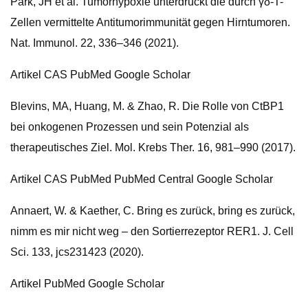
Park, JH et al. Tumorhypoxie unterdrückt die durch γδ-T-
Zellen vermittelte Antitumorimmunität gegen Hirntumoren.
Nat. Immunol. 22, 336–346 (2021).
Artikel CAS PubMed Google Scholar
Blevins, MA, Huang, M. & Zhao, R. Die Rolle von CtBP1
bei onkogenen Prozessen und sein Potenzial als
therapeutisches Ziel. Mol. Krebs Ther. 16, 981–990 (2017).
Artikel CAS PubMed PubMed Central Google Scholar
Annaert, W. & Kaether, C. Bring es zurück, bring es zurück,
nimm es mir nicht weg – den Sortierrezeptor RER1. J. Cell
Sci. 133, jcs231423 (2020).
Artikel PubMed Google Scholar