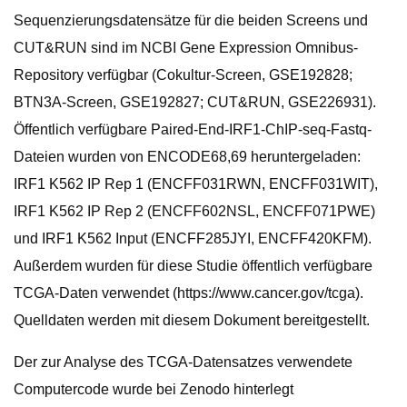
Sequenzierungsdatensätze für die beiden Screens und
CUT&RUN sind im NCBI Gene Expression Omnibus-
Repository verfügbar (Cokultur-Screen, GSE192828;
BTN3A-Screen, GSE192827; CUT&RUN, GSE226931).
Öffentlich verfügbare Paired-End-IRF1-ChIP-seq-Fastq-
Dateien wurden von ENCODE68,69 heruntergeladen:
IRF1 K562 IP Rep 1 (ENCFF031RWN, ENCFF031WIT),
IRF1 K562 IP Rep 2 (ENCFF602NSL, ENCFF071PWE)
und IRF1 K562 Input (ENCFF285JYI, ENCFF420KFM).
Außerdem wurden für diese Studie öffentlich verfügbare
TCGA-Daten verwendet (https://www.cancer.gov/tcga).
Quelldaten werden mit diesem Dokument bereitgestellt.
Der zur Analyse des TCGA-Datensatzes verwendete
Computercode wurde bei Zenodo hinterlegt