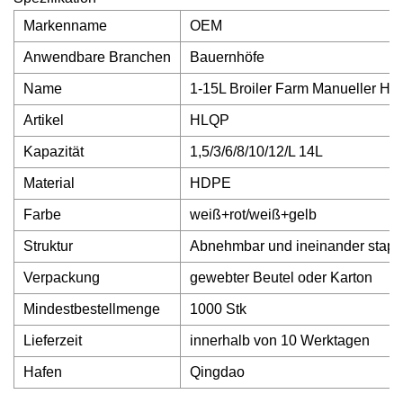
Markenname
OEM
Anwendbare Branchen
Bauernhöfe
Name
1-15L Broiler Farm Manueller Hü
Artikel
HLQP
Kapazität
1,5/3/6/8/10/12/L 14L
Material
HDPE
Farbe
weiß+rot/weiß+gelb
Struktur
Abnehmbar und ineinander stape
Verpackung
gewebter Beutel oder Karton
Mindestbestellmenge
1000 Stk
Lieferzeit
innerhalb von 10 Werktagen
Hafen
Qingdao