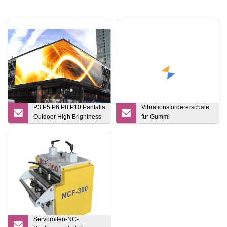
P3 P5 P6 P8 P10 Pantalla
Vibrationsfördererschale
Outdoor High Brightness
für Gummi-
Naked Eye 3D Riesen-
Vibrationsförderer Preis
Billboard-Werbung LED-
Bildschirm
Servorollen-NC-