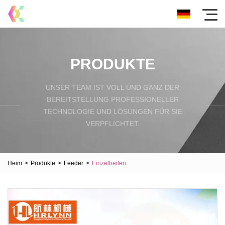
PRODUKTE
UNSER TEAM IST VOLL UND GANZ DER
BEREITSTELLUNG PROFESSIONELLER
TECHNOLOGIE UND LÖSUNGEN FÜR SIE
VERPFLICHTET.
Heim
>
Produkte
>
Feeder
>
Einzelheiten